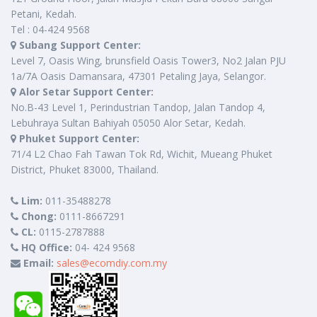
Petani, Kedah.
Tel : 04-424 9568
Subang Support Center:
Level 7, Oasis Wing, brunsfield Oasis Tower3, No2 Jalan PJU
1a/7A Oasis Damansara, 47301 Petaling Jaya, Selangor.
Alor Setar Support Center:
No.B-43 Level 1, Perindustrian Tandop, Jalan Tandop 4,
Lebuhraya Sultan Bahiyah 05050 Alor Setar, Kedah.
Phuket Support Center:
71/4 L2 Chao Fah Tawan Tok Rd, Wichit, Mueang Phuket
District, Phuket 83000, Thailand.
Lim:
011-35488278
Chong:
0111-8667291
CL:
0115-2787888
HQ Office:
04- 424 9568
Email:
sales@ecomdiy.com.my